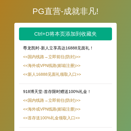
PG直营-成就非凡!
Ctrl+D将本页添加到收藏夹
尊龙凯时-新人立享高达16888见面礼！
<<国内线路→立即前往(防封)>>
<<海外或VPN线路(邮箱注册)>>
<<新人16888见面礼领取入口>>
918博天堂-首存限时赠送100%礼金！
<<国内线路→立即前往(防封)>>
<<海外或VPN线路(邮箱注册)>>
<<首存送100%礼金领取入口>>