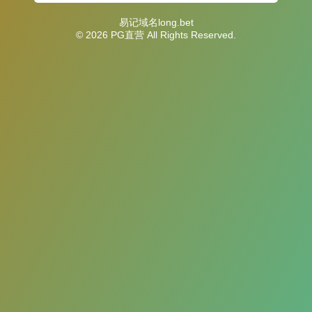
易记域名long.bet
© 2026 PG直营 All Rights Reserved.